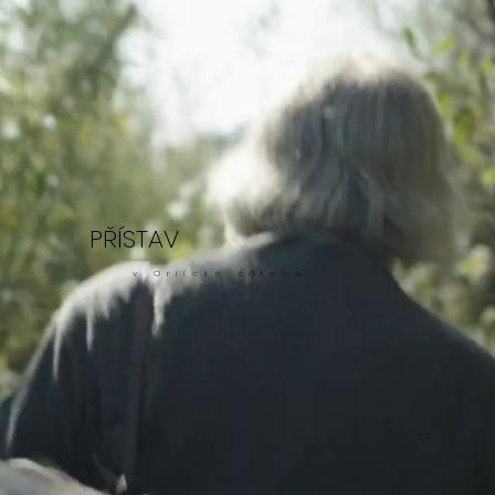
PŘÍSTAV
v Orlícké zátoce